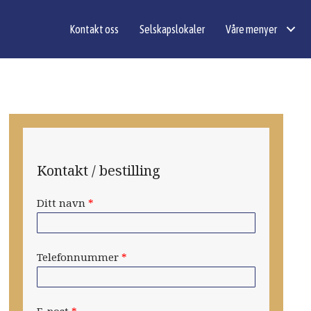
Kontakt oss
Selskapslokaler
Våre menyer
Kontakt / bestilling
Ditt navn
*
Telefonnummer
*
E-post
*