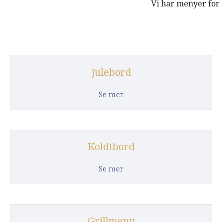
Vi har menyer for 
Julebord
about Julebord
Se mer
Koldtbord
about Koldtbord
Se mer
Grillmeny